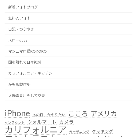
新着フォトブログ
無料 AIフォト
日記・つぶやき
スローdays
マシュマロ猫KOKORO
国を離れて日々雑感
カリフォルニア・キッチン
かもめ製作所
太陽雲星月そして空景
iPhone
こころ
アメリカ
あの日にかえりたい
ウォルマート
カメラ
インスタント
カリフォルニア
クッキング
ガーデニング