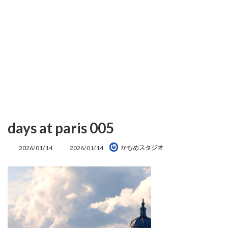
days at paris 005
最
2026/01/14
2026/01/14
かもめスタジオ
終
更
新
日
時
: