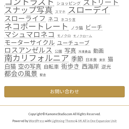
コントラスト
ストリート
ショッピング
スローデイ
スナップ写真
スマホ
スローライフ
ネコ
ネコり言
ネコポートレート
ビーチ
ノラ猫
マシュマロネコ
モノクロ
モノクローム
モーターサイクル
ユーチューブ
ロスアンゼルス
写真
動画
公園
冷凍食品
南カリフォルニア
季節
猫
日本食
東京
街歩き
白猫
空の写真
西海岸
自転車
逆光
都会の風景
駅舎
お問い合わせ
Copyright © KamomeStudio.com All Rights Reserved.
Powered by
WordPress
with
Lightning Theme
&
VK All in One Expansion Unit