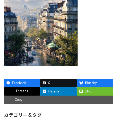
Facebook
X
Bluesky
Threads
Hatena
LINE
Copy
カテゴリー & タグ