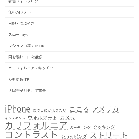
新着フォトブログ
無料 AIフォト
日記・つぶやき
スローdays
マシュマロ猫KOKORO
国を離れて日々雑感
カリフォルニア・キッチン
かもめ製作所
太陽雲星月そして空景
iPhone
こころ
アメリカ
あの日にかえりたい
ウォルマート
カメラ
インスタント
カリフォルニア
クッキング
ガーデニング
コントラスト
ストリート
ショッピング