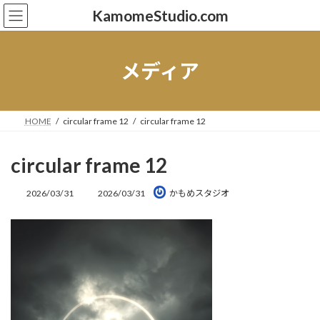
コ
ナ
KamomeStudio.com
ン
ビ
テ
ゲ
ン
ー
ツ
シ
メディア
へ
ョ
ス
ン
キ
に
ッ
移
HOME
circular frame 12
circular frame 12
プ
動
circular frame 12
最
2026/03/31
2026/03/31
かもめスタジオ
終
更
新
日
時
: