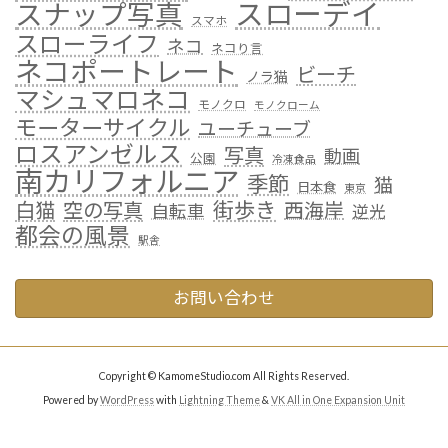
スローデイ
スナップ写真
スマホ
スローライフ
ネコ
ネコり言
ネコポートレート
ビーチ
ノラ猫
マシュマロネコ
モノクロ
モノクローム
モーターサイクル
ユーチューブ
ロスアンゼルス
写真
動画
公園
冷凍食品
南カリフォルニア
季節
猫
日本食
東京
街歩き
白猫
空の写真
西海岸
自転車
逆光
都会の風景
駅舎
お問い合わせ
Copyright © KamomeStudio.com All Rights Reserved.
Powered by
WordPress
with
Lightning Theme
&
VK All in One Expansion Unit