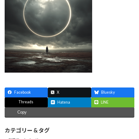
Facebook
X
Bluesky
Threads
Hatena
LINE
Copy
カテゴリー & タグ