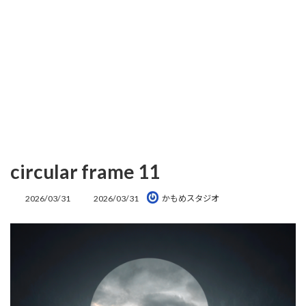
circular frame 11
最
2026/03/31
2026/03/31
かもめスタジオ
終
更
新
日
時
: