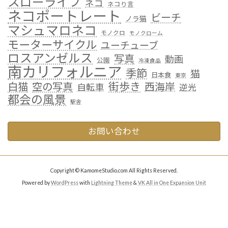
スローライフ
ネコ
ネコり言
ネコポートレート
ビーチ
ノラ猫
マシュマロネコ
モノクロ
モノクローム
モーターサイクル
ユーチューブ
ロスアンゼルス
写真
動画
公園
冷凍食品
南カリフォルニア
季節
猫
日本食
東京
街歩き
白猫
空の写真
西海岸
自転車
逆光
都会の風景
駅舎
お問い合わせ
Copyright © KamomeStudio.com All Rights Reserved.
Powered by
WordPress
with
Lightning Theme
&
VK All in One Expansion Unit