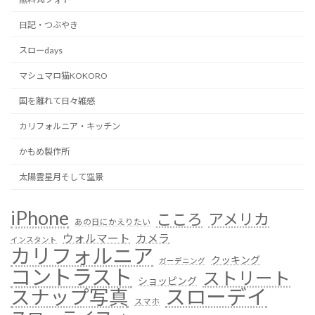
日記・つぶやき
スローdays
マシュマロ猫KOKORO
国を離れて日々雑感
カリフォルニア・キッチン
かもめ製作所
太陽雲星月そして空景
iPhone
こころ
アメリカ
あの日にかえりたい
ウォルマート
カメラ
インスタント
カリフォルニア
クッキング
ガーデニング
コントラスト
ストリート
ショッピング
スローデイ
スナップ写真
スマホ