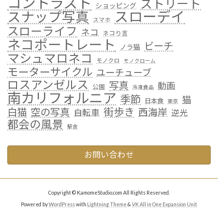
コントラスト
ストリート
ショッピング
スローデイ
スナップ写真
スマホ
スローライフ
ネコ
ネコり言
ネコポートレート
ビーチ
ノラ猫
マシュマロネコ
モノクロ
モノクローム
モーターサイクル
ユーチューブ
ロスアンゼルス
写真
動画
公園
冷凍食品
南カリフォルニア
季節
猫
日本食
東京
街歩き
白猫
空の写真
西海岸
自転車
逆光
都会の風景
駅舎
お問い合わせ
Copyright © KamomeStudio.com All Rights Reserved.
Powered by
WordPress
with
Lightning Theme
&
VK All in One Expansion Unit