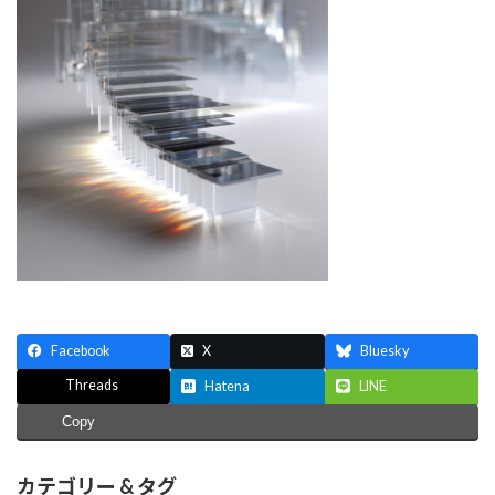
Facebook
X
Bluesky
Threads
Hatena
LINE
Copy
カテゴリー & タグ