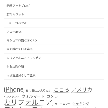
新着フォトブログ
無料 AIフォト
日記・つぶやき
スローdays
マシュマロ猫KOKORO
国を離れて日々雑感
カリフォルニア・キッチン
かもめ製作所
太陽雲星月そして空景
iPhone
こころ
アメリカ
あの日にかえりたい
ウォルマート
カメラ
インスタント
カリフォルニア
クッキング
ガーデニング