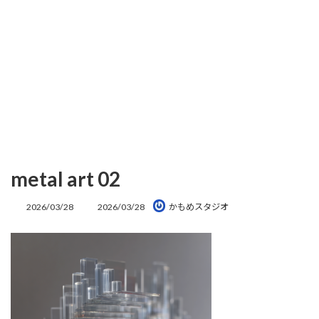
metal art 02
最
2026/03/28
2026/03/28
かもめスタジオ
終
更
新
日
時
: