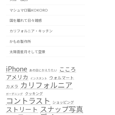
マシュマロ猫KOKORO
国を離れて日々雑感
カリフォルニア・キッチン
かもめ製作所
太陽雲星月そして空景
iPhone
こころ
あの日にかえりたい
アメリカ
ウォルマート
インスタント
カリフォルニア
カメラ
クッキング
ガーデニング
コントラスト
ショッピング
スナップ写真
ストリート