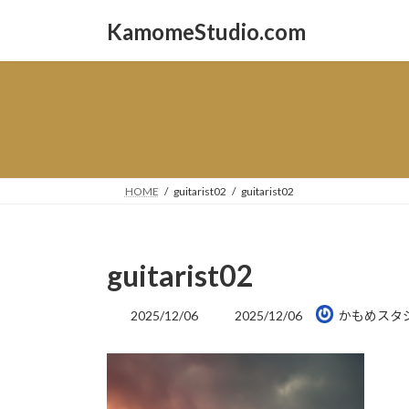
コ
ナ
KamomeStudio.com
ン
ビ
テ
ゲ
ン
ー
ツ
シ
へ
ョ
ス
ン
キ
に
ッ
移
HOME
guitarist02
guitarist02
プ
動
guitarist02
最
2025/12/06
2025/12/06
かもめスタ
終
更
新
日
時