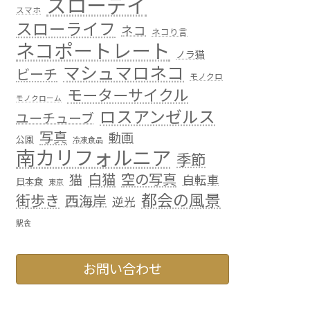
スローデイ
スマホ
スローライフ
ネコ
ネコり言
ネコポートレート
ノラ猫
マシュマロネコ
ビーチ
モノクロ
モーターサイクル
モノクローム
ロスアンゼルス
ユーチューブ
写真
動画
公園
冷凍食品
南カリフォルニア
季節
白猫
空の写真
猫
自転車
日本食
東京
都会の風景
街歩き
西海岸
逆光
駅舎
お問い合わせ