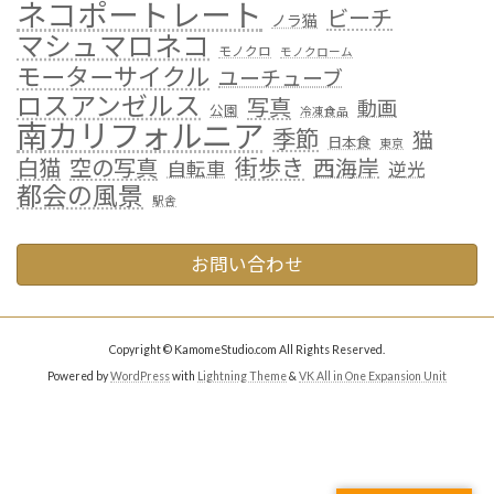
ネコポートレート
ビーチ
ノラ猫
マシュマロネコ
モノクロ
モノクローム
モーターサイクル
ユーチューブ
ロスアンゼルス
写真
動画
公園
冷凍食品
南カリフォルニア
季節
猫
日本食
東京
街歩き
白猫
空の写真
西海岸
自転車
逆光
都会の風景
駅舎
お問い合わせ
Copyright © KamomeStudio.com All Rights Reserved.
Powered by
WordPress
with
Lightning Theme
&
VK All in One Expansion Unit