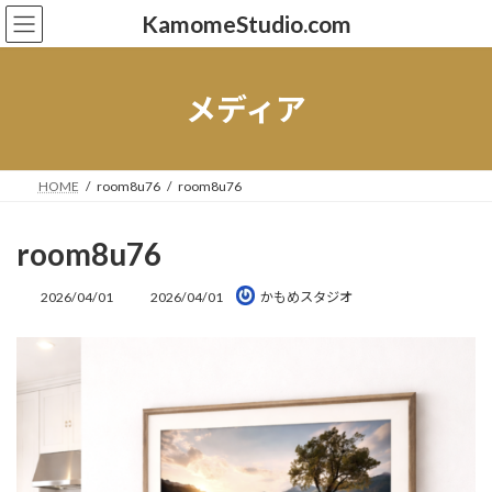
コ
ナ
KamomeStudio.com
ン
ビ
テ
ゲ
ン
ー
ツ
シ
メディア
へ
ョ
ス
ン
キ
に
ッ
移
HOME
room8u76
room8u76
プ
動
room8u76
最
2026/04/01
2026/04/01
かもめスタジオ
終
更
新
日
時
: