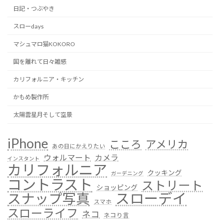
日記・つぶやき
スローdays
マシュマロ猫KOKORO
国を離れて日々雑感
カリフォルニア・キッチン
かもめ製作所
太陽雲星月そして空景
iPhone
こころ
アメリカ
あの日にかえりたい
ウォルマート
カメラ
インスタント
カリフォルニア
クッキング
ガーデニング
コントラスト
ストリート
ショッピング
スローデイ
スナップ写真
スマホ
スローライフ
ネコ
ネコり言