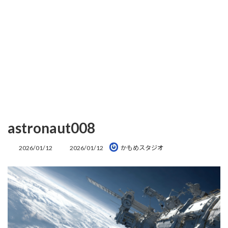
astronaut008
最
2026/01/12
2026/01/12
かもめスタジオ
終
更
新
日
時
: