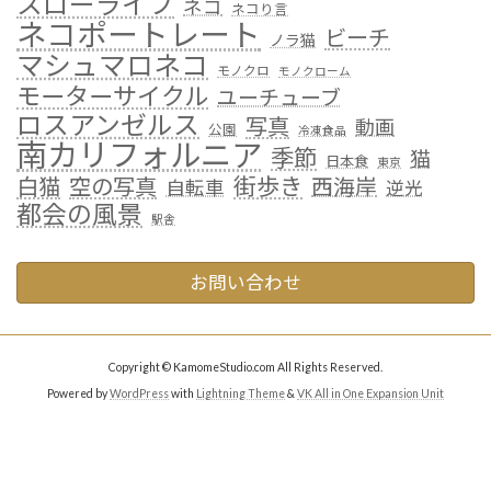
スローライフ
ネコ
ネコり言
ネコポートレート
ビーチ
ノラ猫
マシュマロネコ
モノクロ
モノクローム
モーターサイクル
ユーチューブ
ロスアンゼルス
写真
動画
公園
冷凍食品
南カリフォルニア
季節
猫
日本食
東京
街歩き
白猫
空の写真
西海岸
自転車
逆光
都会の風景
駅舎
お問い合わせ
Copyright © KamomeStudio.com All Rights Reserved.
Powered by
WordPress
with
Lightning Theme
&
VK All in One Expansion Unit