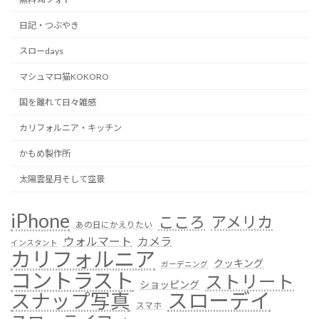
日記・つぶやき
スローdays
マシュマロ猫KOKORO
国を離れて日々雑感
カリフォルニア・キッチン
かもめ製作所
太陽雲星月そして空景
iPhone
こころ
アメリカ
あの日にかえりたい
ウォルマート
カメラ
インスタント
カリフォルニア
クッキング
ガーデニング
コントラスト
ストリート
ショッピング
スローデイ
スナップ写真
スマホ