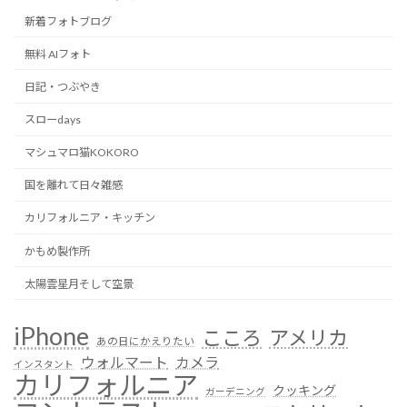
新着フォトブログ
無料 AIフォト
日記・つぶやき
スローdays
マシュマロ猫KOKORO
国を離れて日々雑感
カリフォルニア・キッチン
かもめ製作所
太陽雲星月そして空景
iPhone
こころ
アメリカ
あの日にかえりたい
ウォルマート
カメラ
インスタント
カリフォルニア
クッキング
ガーデニング