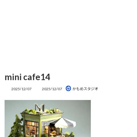
mini cafe14
最
2025/12/07
2025/12/07
かもめスタジオ
終
更
新
日
時
: