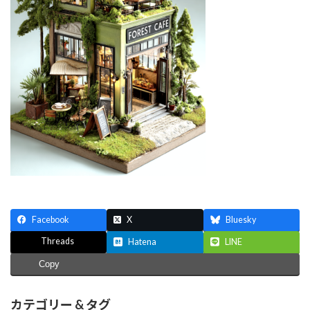
Facebook
X
Bluesky
Threads
Hatena
LINE
Copy
カテゴリー & タグ