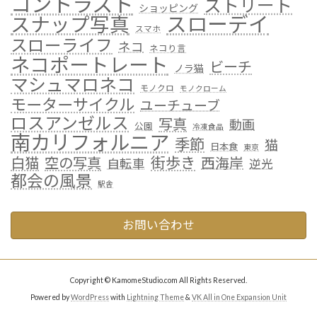
コントラスト
ストリート
ショッピング
スローデイ
スナップ写真
スマホ
スローライフ
ネコ
ネコり言
ネコポートレート
ビーチ
ノラ猫
マシュマロネコ
モノクロ
モノクローム
モーターサイクル
ユーチューブ
ロスアンゼルス
写真
動画
公園
冷凍食品
南カリフォルニア
季節
猫
日本食
東京
街歩き
白猫
空の写真
西海岸
自転車
逆光
都会の風景
駅舎
お問い合わせ
Copyright © KamomeStudio.com All Rights Reserved.
Powered by
WordPress
with
Lightning Theme
&
VK All in One Expansion Unit