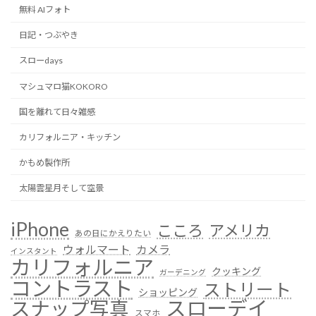
無料 AIフォト
日記・つぶやき
スローdays
マシュマロ猫KOKORO
国を離れて日々雑感
カリフォルニア・キッチン
かもめ製作所
太陽雲星月そして空景
iPhone
こころ
アメリカ
あの日にかえりたい
ウォルマート
カメラ
インスタント
カリフォルニア
クッキング
ガーデニング
コントラスト
ストリート
ショッピング
スローデイ
スナップ写真
スマホ