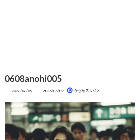
0608anohi005
最
2026/06/09
2026/06/09
かもめスタジオ
終
更
新
日
時
: