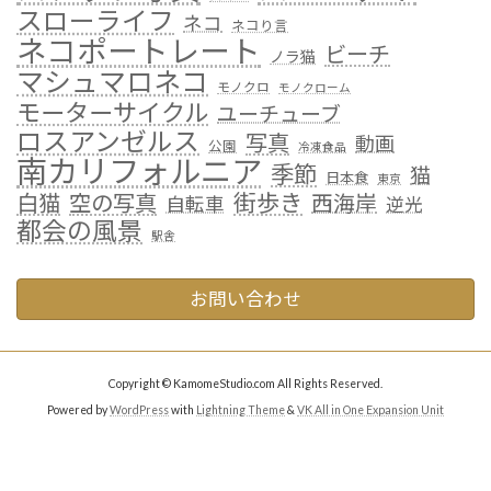
スローライフ
ネコ
ネコり言
ネコポートレート
ビーチ
ノラ猫
マシュマロネコ
モノクロ
モノクローム
モーターサイクル
ユーチューブ
ロスアンゼルス
写真
動画
公園
冷凍食品
南カリフォルニア
季節
猫
日本食
東京
街歩き
白猫
空の写真
西海岸
自転車
逆光
都会の風景
駅舎
お問い合わせ
Copyright © KamomeStudio.com All Rights Reserved.
Powered by
WordPress
with
Lightning Theme
&
VK All in One Expansion Unit