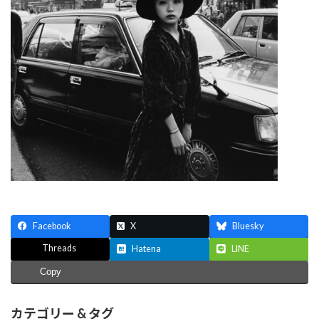
Facebook
X
Bluesky
Threads
Hatena
LINE
Copy
カテゴリー & タグ