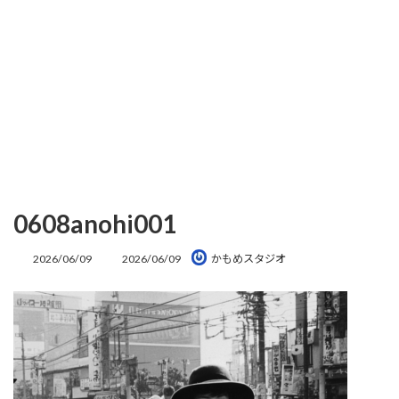
0608anohi001
最
2026/06/09
2026/06/09
かもめスタジオ
終
更
新
日
時
: