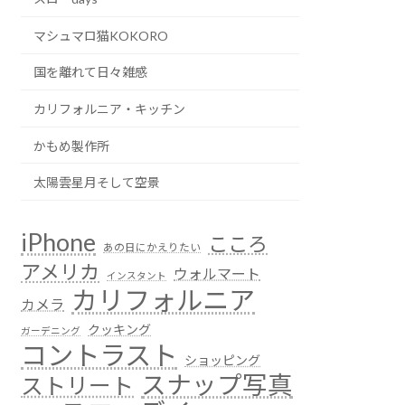
マシュマロ猫KOKORO
国を離れて日々雑感
カリフォルニア・キッチン
かもめ製作所
太陽雲星月そして空景
iPhone
こころ
あの日にかえりたい
アメリカ
ウォルマート
インスタント
カリフォルニア
カメラ
クッキング
ガーデニング
コントラスト
ショッピング
スナップ写真
ストリート