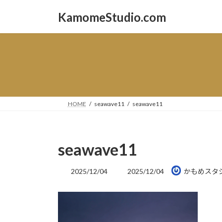
コ
ナ
KamomeStudio.com
ン
ビ
テ
ゲ
ン
ー
ツ
シ
へ
ョ
ス
ン
キ
に
ッ
移
HOME
seawave11
seawave11
プ
動
seawave11
最
2025/12/04
2025/12/04
かもめスタ
終
更
新
日
時