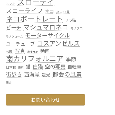
スローデイ
スマホ
スローライフ
ネコ
ネコり言
ネコポートレート
ノラ猫
マシュマロネコ
ビーチ
モノクロ
モーターサイクル
モノクローム
ロスアンゼルス
ユーチューブ
写真
動画
公園
冷凍食品
南カリフォルニア
季節
白猫
空の写真
猫
自転車
日本食
東京
都会の風景
街歩き
西海岸
逆光
駅舎
お問い合わせ