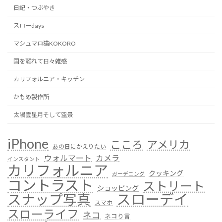
日記・つぶやき
スローdays
マシュマロ猫KOKORO
国を離れて日々雑感
カリフォルニア・キッチン
かもめ製作所
太陽雲星月そして空景
iPhone
こころ
アメリカ
あの日にかえりたい
ウォルマート
カメラ
インスタント
カリフォルニア
クッキング
ガーデニング
コントラスト
ストリート
ショッピング
スローデイ
スナップ写真
スマホ
スローライフ
ネコ
ネコり言