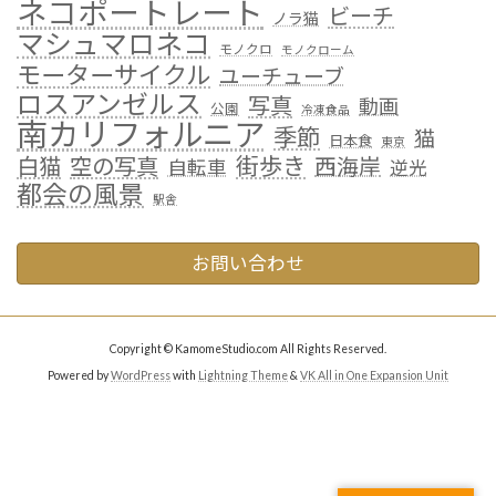
ネコポートレート
ビーチ
ノラ猫
マシュマロネコ
モノクロ
モノクローム
モーターサイクル
ユーチューブ
ロスアンゼルス
写真
動画
公園
冷凍食品
南カリフォルニア
季節
猫
日本食
東京
街歩き
白猫
空の写真
西海岸
自転車
逆光
都会の風景
駅舎
お問い合わせ
Copyright © KamomeStudio.com All Rights Reserved.
Powered by
WordPress
with
Lightning Theme
&
VK All in One Expansion Unit