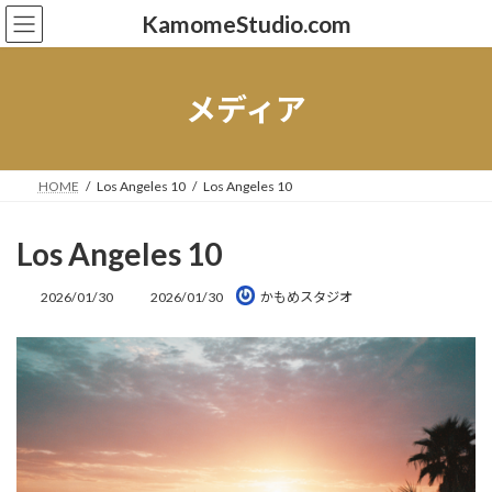
コ
ナ
KamomeStudio.com
ン
ビ
テ
ゲ
ン
ー
ツ
シ
メディア
へ
ョ
ス
ン
キ
に
ッ
移
HOME
Los Angeles 10
Los Angeles 10
プ
動
Los Angeles 10
最
2026/01/30
2026/01/30
かもめスタジオ
終
更
新
日
時
: