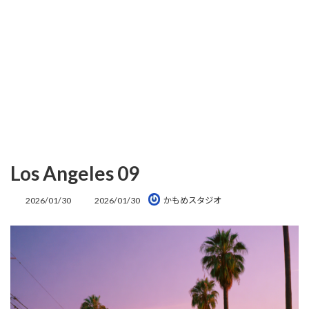
Los Angeles 09
最
2026/01/30
2026/01/30
かもめスタジオ
終
更
新
日
時
: