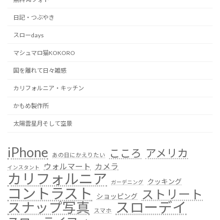
日記・つぶやき
スローdays
マシュマロ猫KOKORO
国を離れて日々雑感
カリフォルニア・キッチン
かもめ製作所
太陽雲星月そして空景
iPhone
こころ
アメリカ
あの日にかえりたい
ウォルマート
カメラ
インスタント
カリフォルニア
クッキング
ガーデニング
コントラスト
ストリート
ショッピング
スローデイ
スナップ写真
スマホ