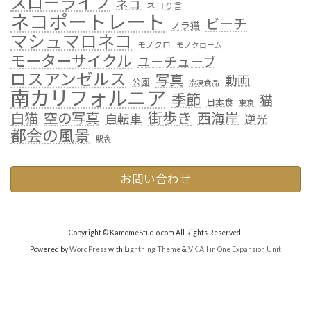
スローライフ
ネコ
ネコり言
ネコポートレート
ビーチ
ノラ猫
マシュマロネコ
モノクロ
モノクローム
モーターサイクル
ユーチューブ
ロスアンゼルス
写真
動画
公園
冷凍食品
南カリフォルニア
季節
猫
日本食
東京
街歩き
白猫
空の写真
西海岸
自転車
逆光
都会の風景
駅舎
お問い合わせ
Copyright © KamomeStudio.com All Rights Reserved.
Powered by
WordPress
with
Lightning Theme
&
VK All in One Expansion Unit