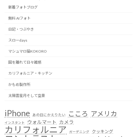
新着フォトブログ
無料 AIフォト
日記・つぶやき
スローdays
マシュマロ猫KOKORO
国を離れて日々雑感
カリフォルニア・キッチン
かもめ製作所
太陽雲星月そして空景
iPhone
こころ
アメリカ
あの日にかえりたい
ウォルマート
カメラ
インスタント
カリフォルニア
クッキング
ガーデニング