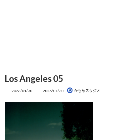
Los Angeles 05
最
2026/01/30
2026/01/30
かもめスタジオ
終
更
新
日
時
: