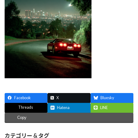
Facebook
X
Bluesky
Threads
Hatena
LINE
Copy
カテゴリー & タグ