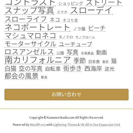
コントラスト
ストリート
ショッピング
スローデイ
スナップ写真
スマホ
スローライフ
ネコ
ネコり言
ネコポートレート
ビーチ
ノラ猫
マシュマロネコ
モノクロ
モノクローム
モーターサイクル
ユーチューブ
ロスアンゼルス
写真
動画
公園
冷凍食品
南カリフォルニア
季節
猫
日本食
東京
街歩き
白猫
空の写真
西海岸
自転車
逆光
都会の風景
駅舎
お問い合わせ
Copyright © KamomeStudio.com All Rights Reserved.
Powered by
WordPress
with
Lightning Theme
&
VK All in One Expansion Unit