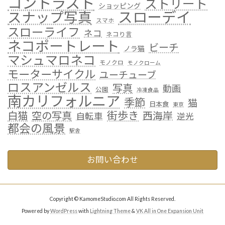
コントラスト
ストリート
ショッピング
スローデイ
スナップ写真
スマホ
スローライフ
ネコ
ネコり言
ネコポートレート
ビーチ
ノラ猫
マシュマロネコ
モノクロ
モノクローム
モーターサイクル
ユーチューブ
ロスアンゼルス
写真
動画
公園
冷凍食品
南カリフォルニア
季節
猫
日本食
東京
街歩き
白猫
空の写真
西海岸
自転車
逆光
都会の風景
駅舎
お問い合わせ
Copyright © KamomeStudio.com All Rights Reserved.
Powered by
WordPress
with
Lightning Theme
&
VK All in One Expansion Unit