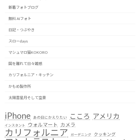
新着フォトブログ
無料 AIフォト
日記・つぶやき
スローdays
マシュマロ猫KOKORO
国を離れて日々雑感
カリフォルニア・キッチン
かもめ製作所
太陽雲星月そして空景
iPhone
こころ
アメリカ
あの日にかえりたい
ウォルマート
カメラ
インスタント
カリフォルニア
クッキング
ガーデニング