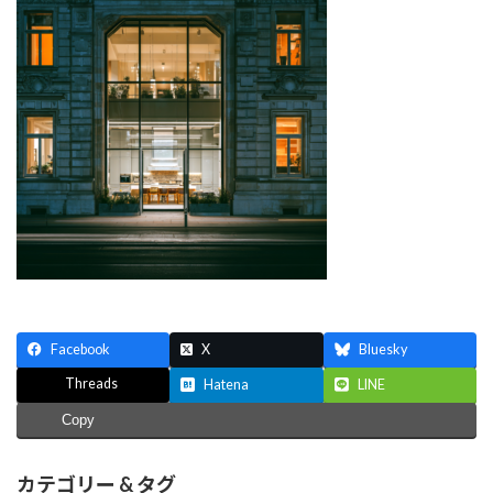
Facebook
X
Bluesky
Threads
Hatena
LINE
Copy
カテゴリー & タグ