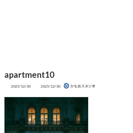
apartment10
最
2025/12/30
2025/12/30
かもめスタジオ
終
更
新
日
時
: