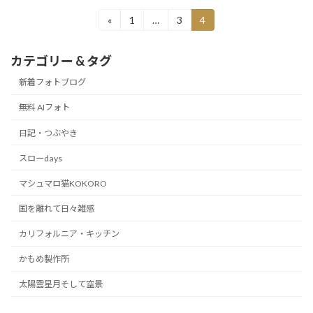
投
«
1
…
3
4
固
固
固
定
定
定
稿
ペ
ペ
ペ
カテゴリー & タグ
ー
ー
ー
の
ジ
ジ
ジ
新着フォトブログ
ペ
無料 AIフォト
ー
日記・つぶやき
ジ
送
スローdays
り
マシュマロ猫KOKORO
国を離れて日々雑感
カリフォルニア・キッチン
かもめ製作所
太陽雲星月そして空景