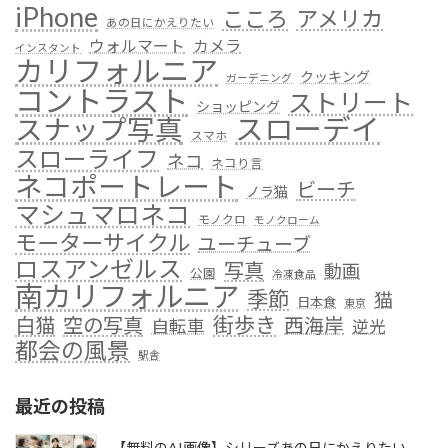
iPhone
こころ
アメリカ
あの日にかえりたい
ウォルマート
カメラ
インスタント
カリフォルニア
クッキング
ガーデニング
コントラスト
ストリート
ショッピング
スローデイ
スナップ写真
スマホ
スローライフ
ネコ
ネコり言
ネコポートレート
ビーチ
ノラ猫
マシュマロネコ
モノクロ
モノクローム
モーターサイクル
ユーチューブ
ロスアンゼルス
写真
動画
公園
冷凍食品
南カリフォルニア
季節
猫
日本食
東京
街歩き
白猫
空の写真
西海岸
自転車
逆光
都会の風景
駅舎
最近の投稿
【無料のAI画像】シリーズあの日にかえりたい