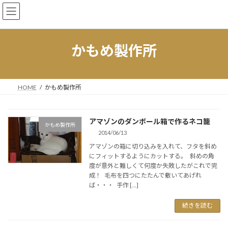
コ
ナ
KamomeStudio.com
ン
ビ
テ
ゲ
ン
ー
ツ
シ
かもめ製作所
へ
ョ
ス
ン
キ
に
ッ
移
HOME
かもめ製作所
プ
動
アマゾンのダンボール箱で作るネコ籠
かもめ製作所
2014/06/13
アマゾンの箱に切り込みを入れて、フタを斜め
にフィットするようにカットする。 斜めの角
度が意外と難しくて何度か失敗したがこれで完
成！ 毛布を四つにたたんで敷いてあげれ
ば・・・ 手作 […]
続きを読む