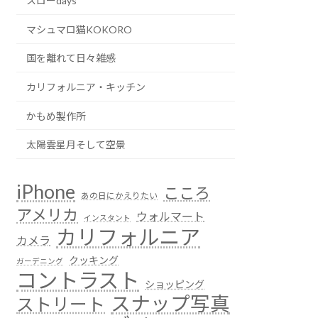
スローdays
マシュマロ猫KOKORO
国を離れて日々雑感
カリフォルニア・キッチン
かもめ製作所
太陽雲星月そして空景
iPhone
こころ
あの日にかえりたい
アメリカ
ウォルマート
インスタント
カリフォルニア
カメラ
クッキング
ガーデニング
コントラスト
ショッピング
スナップ写真
ストリート