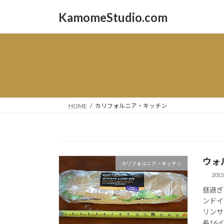
コ
ナ
KamomeStudio.com
ン
ビ
テ
ゲ
ン
ー
ツ
シ
へ
ョ
ス
ン
キ
に
ッ
移
HOME
カリフォルニア・キッチン
プ
動
ウォ
カリフォルニア・キッチン
2015
昼過ぎ
ンドイ
リンサ
長16イ