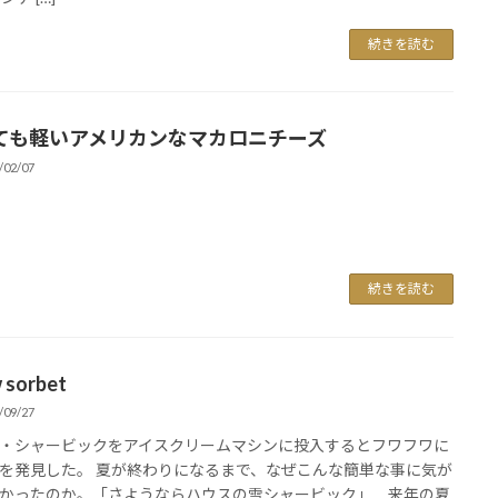
続きを読む
ても軽いアメリカンなマカロニチーズ
/02/07
続きを読む
 sorbet
/09/27
・シャービックをアイスクリームマシンに投入するとフワフワに
を発見した。 夏が終わりになるまで、なぜこんな簡単な事に気が
かったのか。「さようならハウスの雪シャービック」 来年の夏