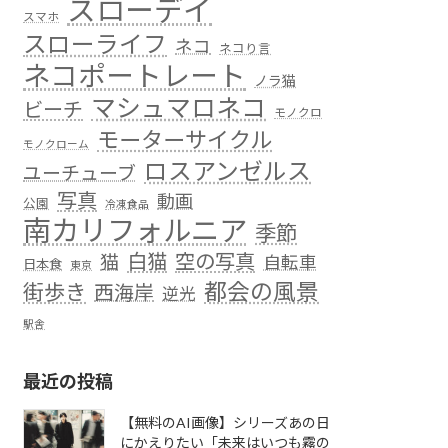
スローデイ
スマホ
スローライフ
ネコ
ネコり言
ネコポートレート
ノラ猫
マシュマロネコ
ビーチ
モノクロ
モーターサイクル
モノクローム
ロスアンゼルス
ユーチューブ
写真
動画
公園
冷凍食品
南カリフォルニア
季節
白猫
空の写真
猫
自転車
日本食
東京
都会の風景
街歩き
西海岸
逆光
駅舎
最近の投稿
【無料のAI画像】シリーズあの日
にかえりたい「未来はいつも霧の