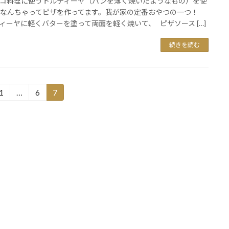
コ料理に使うトルティーヤ（パンを薄く焼いたようなもの）を使
 なんちゃってピザを作ってます。我が家の定番おやつの一つ！
ィーヤに軽くバターを塗って両面を軽く焼いて、 ピザソース […]
続きを読む
1
…
6
7
固
固
固
定
定
定
ペ
ペ
ペ
ー
ー
ー
ジ
ジ
ジ