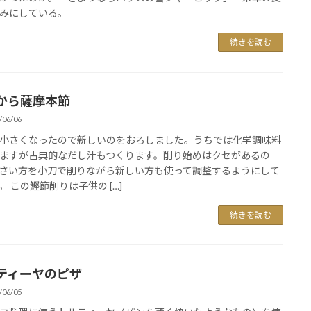
みにしている。
続きを読む
から薩摩本節
/06/06
小さくなったので新しいのをおろしました。うちでは化学調味料
ますが古典的なだし汁もつくります。削り始めはクセがあるの
さい方を小刀で削りながら新しい方も使って調整するようにして
。 この鰹節削りは子供の […]
続きを読む
ティーヤのピザ
/06/05