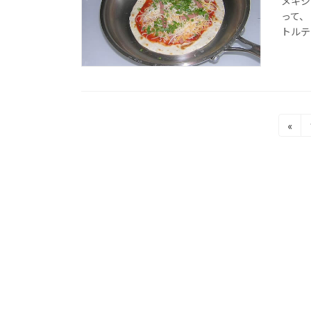
メキシ
って、
トルテ
投
«
稿
の
ペ
ー
ジ
送