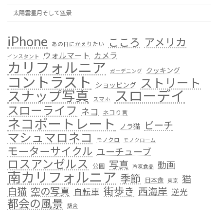
太陽雲星月そして空景
iPhone
こころ
アメリカ
あの日にかえりたい
ウォルマート
カメラ
インスタント
カリフォルニア
クッキング
ガーデニング
コントラスト
ストリート
ショッピング
スローデイ
スナップ写真
スマホ
スローライフ
ネコ
ネコり言
ネコポートレート
ビーチ
ノラ猫
マシュマロネコ
モノクロ
モノクローム
モーターサイクル
ユーチューブ
ロスアンゼルス
写真
動画
公園
冷凍食品
南カリフォルニア
季節
猫
日本食
東京
街歩き
白猫
空の写真
西海岸
自転車
逆光
都会の風景
駅舎