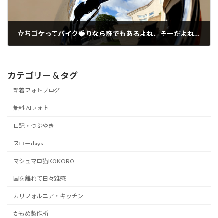
立ちゴケってバイク乗りなら誰でもあるよね、そーだよね！
2018/03/13
カテゴリー & タグ
新着フォトブログ
無料 AIフォト
日記・つぶやき
スローdays
マシュマロ猫KOKORO
国を離れて日々雑感
カリフォルニア・キッチン
かもめ製作所