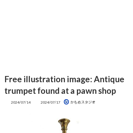
Free illustration image: Antique
trumpet found at a pawn shop
最
2024/07/14
2024/07/17
かもめスタジオ
終
更
新
日
時
: