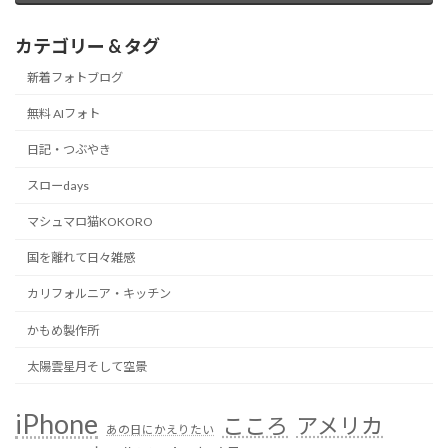
カテゴリー & タグ
新着フォトブログ
無料 AIフォト
日記・つぶやき
スローdays
マシュマロ猫KOKORO
国を離れて日々雑感
カリフォルニア・キッチン
かもめ製作所
太陽雲星月そして空景
iPhone
こころ
アメリカ
あの日にかえりたい