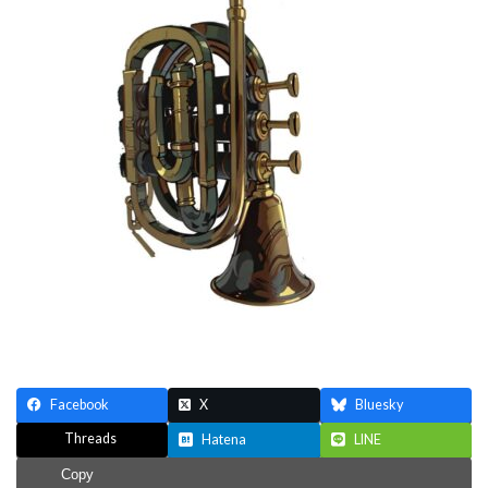
Facebook
X
Bluesky
Threads
Hatena
LINE
Copy