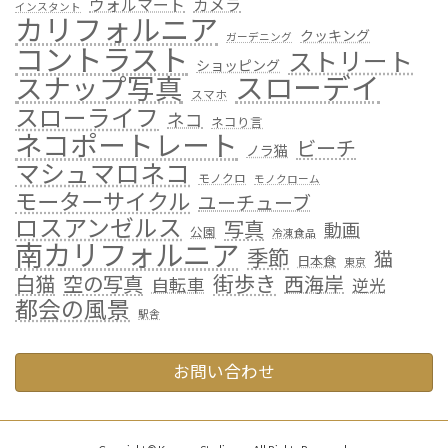
ウォルマート
カメラ
インスタント
カリフォルニア
クッキング
ガーデニング
コントラスト
ストリート
ショッピング
スローデイ
スナップ写真
スマホ
スローライフ
ネコ
ネコり言
ネコポートレート
ビーチ
ノラ猫
マシュマロネコ
モノクロ
モノクローム
モーターサイクル
ユーチューブ
ロスアンゼルス
写真
動画
公園
冷凍食品
南カリフォルニア
季節
猫
日本食
東京
街歩き
白猫
空の写真
西海岸
自転車
逆光
都会の風景
駅舎
お問い合わせ