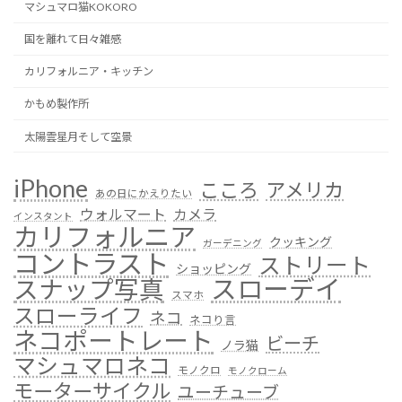
マシュマロ猫KOKORO
国を離れて日々雑感
カリフォルニア・キッチン
かもめ製作所
太陽雲星月そして空景
iPhone
こころ
アメリカ
あの日にかえりたい
ウォルマート
カメラ
インスタント
カリフォルニア
クッキング
ガーデニング
コントラスト
ストリート
ショッピング
スローデイ
スナップ写真
スマホ
スローライフ
ネコ
ネコり言
ネコポートレート
ビーチ
ノラ猫
マシュマロネコ
モノクロ
モノクローム
モーターサイクル
ユーチューブ