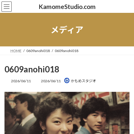
コ
ナ
KamomeStudio.com
ン
ビ
テ
ゲ
ン
ー
ツ
シ
メディア
へ
ョ
ス
ン
キ
に
ッ
移
HOME
0609anohi018
0609anohi018
プ
動
0609anohi018
最
2026/06/11
2026/06/11
かもめスタジオ
終
更
新
日
時
: