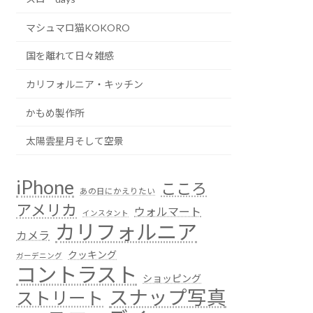
マシュマロ猫KOKORO
国を離れて日々雑感
カリフォルニア・キッチン
かもめ製作所
太陽雲星月そして空景
iPhone
こころ
あの日にかえりたい
アメリカ
ウォルマート
インスタント
カリフォルニア
カメラ
クッキング
ガーデニング
コントラスト
ショッピング
スナップ写真
ストリート