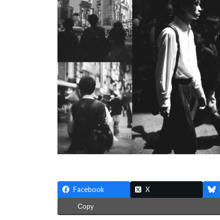
:
Facebook
X
Copy