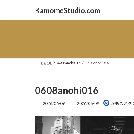
コ
ナ
KamomeStudio.com
ン
ビ
テ
ゲ
ン
ー
ツ
シ
へ
ョ
ス
ン
キ
に
ッ
移
HOME
0608anohi016
0608anohi016
プ
動
0608anohi016
最
2026/06/09
2026/06/09
かもめスタ
終
更
新
日
時