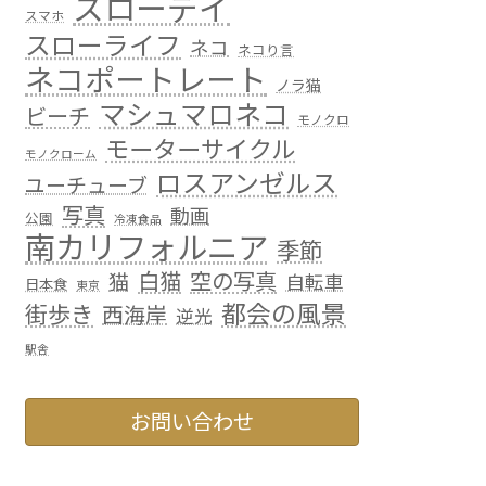
スローデイ
スマホ
スローライフ
ネコ
ネコり言
ネコポートレート
ノラ猫
マシュマロネコ
ビーチ
モノクロ
モーターサイクル
モノクローム
ロスアンゼルス
ユーチューブ
写真
動画
公園
冷凍食品
南カリフォルニア
季節
白猫
空の写真
猫
自転車
日本食
東京
都会の風景
街歩き
西海岸
逆光
駅舎
お問い合わせ