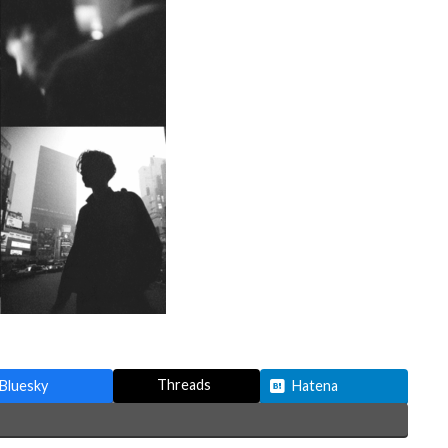
Threads
Bluesky
Hatena