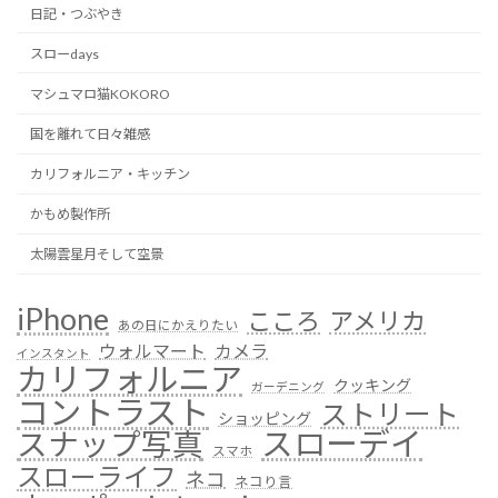
日記・つぶやき
スローdays
マシュマロ猫KOKORO
国を離れて日々雑感
カリフォルニア・キッチン
かもめ製作所
太陽雲星月そして空景
iPhone
こころ
アメリカ
あの日にかえりたい
ウォルマート
カメラ
インスタント
カリフォルニア
クッキング
ガーデニング
コントラスト
ストリート
ショッピング
スローデイ
スナップ写真
スマホ
スローライフ
ネコ
ネコり言