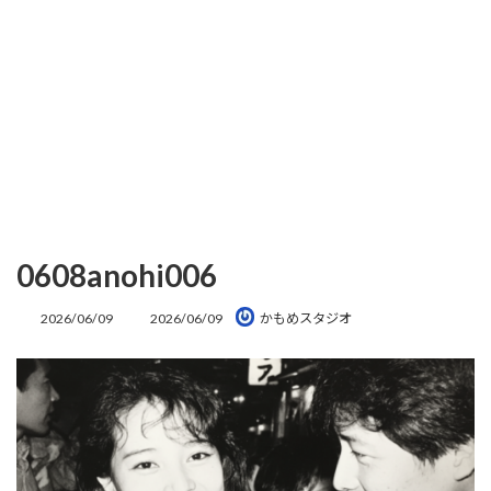
0608anohi006
最
2026/06/09
2026/06/09
かもめスタジオ
終
更
新
日
時
: