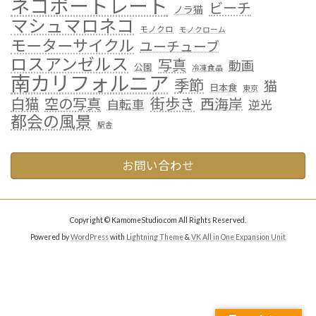
ネコポートレート
ビーチ
ノラ猫
マシュマロネコ
モノクロ
モノクローム
モーターサイクル
ユーチューブ
ロスアンゼルス
写真
動画
公園
冷凍食品
南カリフォルニア
季節
猫
日本食
東京
街歩き
白猫
空の写真
西海岸
自転車
逆光
都会の風景
駅舎
お問い合わせ
Copyright © KamomeStudio.com All Rights Reserved.
Powered by
WordPress
with
Lightning Theme
&
VK All in One Expansion Unit